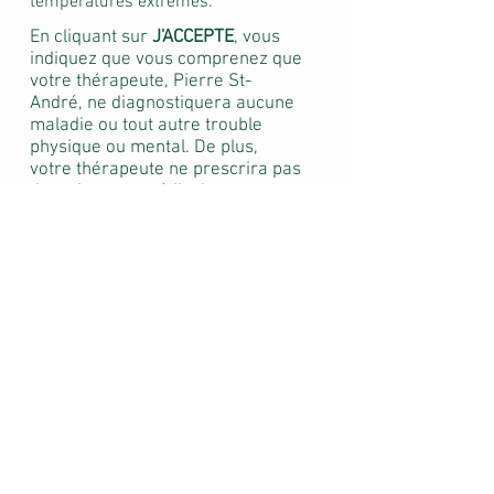
températures extrêmes.
En cliquant sur
J'ACCEPTE
, vous
indiquez que vous comprenez que
votre thérapeute, Pierre St-
André, ne diagnostiquera aucune
maladie ou tout autre trouble
physique ou mental. De plus,
votre thérapeute ne prescrira pas
de traitement médical ou
pharmaceutique et n'effectuera pas
de manipulations vertébrales. Vous
comprenez également que cette
thérapie n'est pas un substitut pour
des examens médicaux et / ou de
diagnostics et qu'il vous
sera recommandé de consulter un
médecin au besoin. Vous comprenez
aussi que le soin se fait habillé.
J’ai pris connaissance du formulaire
et je comprends le but, la nature,
les avantages, les risques et les