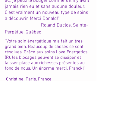
(R), je peux le bouger comme s'il n'y avait
jamais rien eu et sans aucune douleur.
C'est vraiment un nouveau type de soins
à découvrir. Merci Donald!"
Roland Duclos, Sainte-
Perpétue, Québec
"Votre soin énergétique m'a fait un très
grand bien. Beaucoup de choses se sont
résolues. Grâce aux soins Love Energetics
(R), les blocages peuvent se dissiper et
laisser place aux richesses présentes au
fond de nous. Un énorme merci, Franck!"
Christine, Paris, France
"Enfin une approche de guérison qui va
droit au coeur du problème! La méthode
Love Energetic (R) amène une guérison du
corps, du coeur et de l'âme. Mes douleurs
chroniques nocturnes sont beaucoup plus
rares, et cela, juste après quelques
séances. Sans parler du bien-être
intérieur... C'est une guérison autant
physique qu'émotionnelle. Merci Richard!"