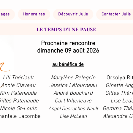
nages
Honoraires
Découvrir Julie
Contacter Julie
LE TEMPS D'UNE PAUSE
Prochaine rencontre
dimanche 09 août 2026
au bénéfice de
Lili Thériault
Marylène Pelegrin
Orsolya Ri
Annie Claveau
Jessica Létourneau
Ginette An
Kim Patenaude
André Bouchard
Gilles Théri
Gilles Patenaude
Carl Villeneuve
Lise Led
Nicole St-Louis
Gemma Thér
Angel Desroches-Nault
hantale Lacombe
Alexandre G
Lise McLean