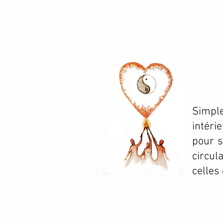
Simpl
intéri
pour s
circul
celles 