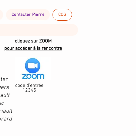
Contacter Pierre
CCG
cliquez sur ZOOM
pour accéder à la rencontre
tter
code d'entrée
gers
12345
ault
uc
iault
irard