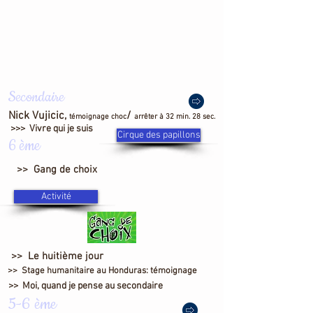
Secondaire
Nick Vujicic,
/
témoignage choc
arrêter à 32 min. 28 sec.
>>> Vivre qui je suis
Cirque des papillons
6 ème
>> Gang de choix
Activité
>> Le huitième jour
>> Stage humanitaire au Honduras: témoignage
>> Moi, quand je pense au secondaire
5-6 ème