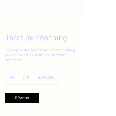
Tarot de coaching
“Je propose des séances de tarot de coaching
pour vous aider à clarifier vos objectifs et
surmonter
60
euros
1 h
1
60 €
AMIPIERRE
Réserver