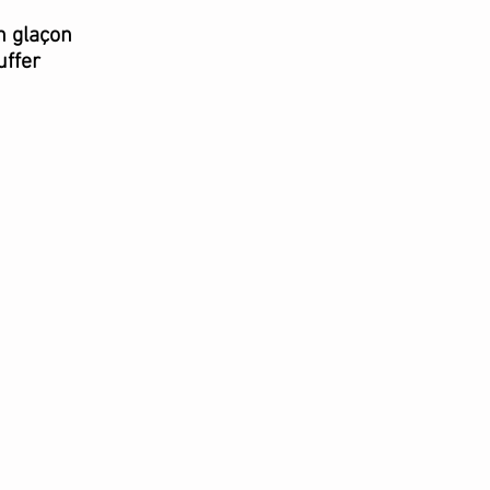
n glaçon
uffer