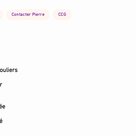
Contacter Pierre
CCG
ouliers
r
ée
é