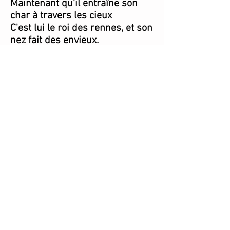
Maintenant qu'il entraîne son
char à travers les cieux
C'est lui le roi des rennes, et son
nez fait des envieux.
Vous fillettes et garçons, pour la
grande nuit
Si vous savez vos leçons dès
que sonnera minuit
Ce petit point qui bouge
Ainsi qu'une étoile au ciel
C'est le nez de Nez-Rouge
annonçant le Père Noël.
Annonçant le Père Noël