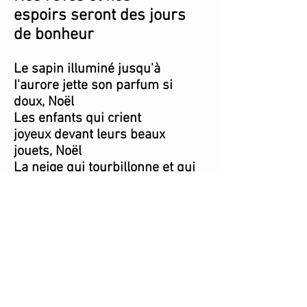
espoirs
seront des jours
de bonheur
Le sapin illuminé jusqu'à
I'aurore
jette son parfum si
doux, Noël
Les enfants qui crient
joyeux
devant leurs beaux
jouets, Noël
La neige qui tourbillonne
et qui
danse
dans l’air en retombant
sur nous,
Noël,
e
t les carillons joyeux résonnent
tous en chœur, Noël