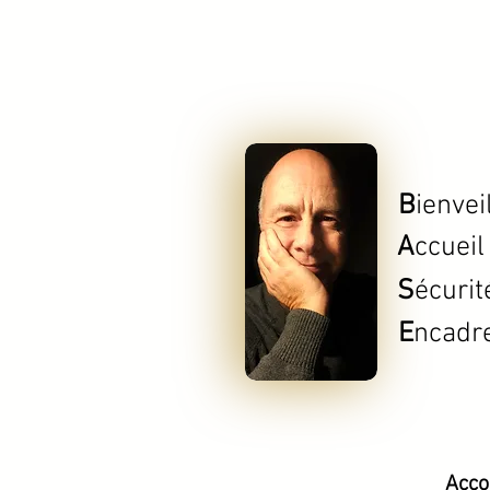
B
ienvei
A
ccueil
S
écurit
E
ncadr
Acco