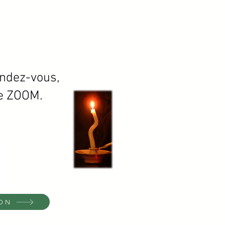
endez-vous,
ne ZOOM.
DON