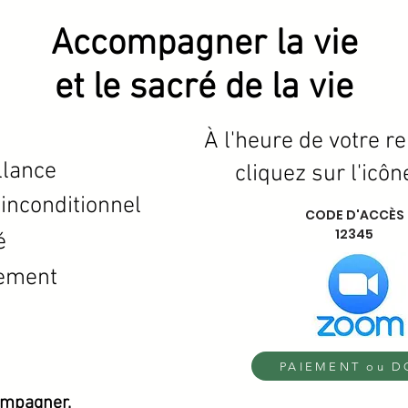
Accompagner la vie
et le sacré de la vie
À l'heure de votre r
llance
cliquez sur l'icô
 inconditionnel
CODE D'ACCÈS
12345
é
ement
PAIEMENT ou 
mpagner,