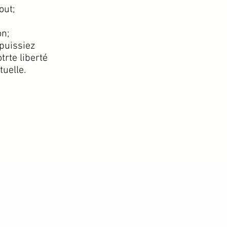
out;
on;
 puissiez
rte liberté
tuelle.